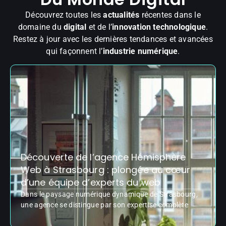
Découvrez toutes les
actualités
récentes dans le
domaine du
digital
et de l’
innovation technologique
.
Restez à jour avec les dernières tendances et avancées
qui façonnent l’
industrie numérique
.
Découverte de l’agence Hémisphère
Web à Strasbourg : plongée au cœur
d’une équipe d’experts du web
Dans le paysage numérique dynamique de Strasbourg,
une agence se distingue par son expertise complète